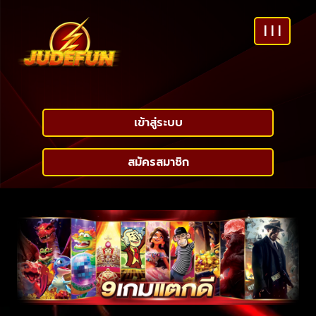
| | |
เข้าสู่ระบบ
สมัครสมาชิก